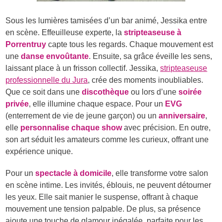
Sous les lumières tamisées d’un bar animé, Jessika entre
en scène. Effeuilleuse experte, la
stripteaseuse à
Porrentruy
capte tous les regards. Chaque mouvement est
une
danse envoûtante
. Ensuite, sa grâce éveille les sens,
laissant place à un frisson collectif. Jessika,
stripteaseuse
professionnelle du Jura
, crée des moments inoubliables.
Que ce soit dans une
discothèque
ou lors d’une
soirée
privée
, elle illumine chaque espace. Pour un
EVG
(enterrement de vie de jeune garçon) ou un
anniversaire
,
elle
personnalise chaque show
avec précision. En outre,
son art séduit les amateurs comme les curieux, offrant une
expérience unique.
Pour un
spectacle à domicile
, elle transforme votre salon
en scène intime. Les invités, éblouis, ne peuvent détourner
les yeux. Elle sait manier le suspense, offrant à chaque
mouvement une tension palpable. De plus, sa présence
ajoute une touche de glamour inégalée, parfaite pour les