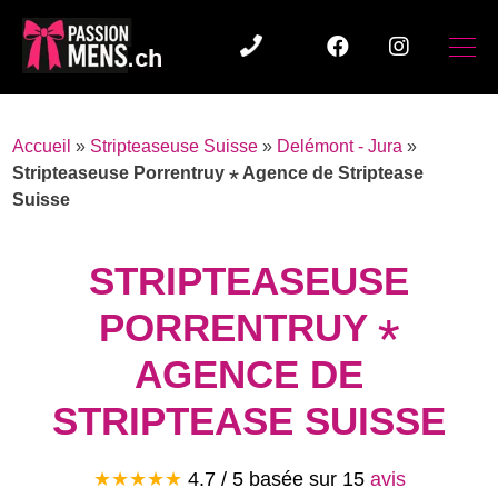
Accueil
»
Stripteaseuse Suisse
»
Delémont - Jura
»
Stripteaseuse Porrentruy ⋆ Agence de Striptease
Suisse
STRIPTEASEUSE
PORRENTRUY ⋆
AGENCE DE
STRIPTEASE SUISSE
★★★★★
4.7 / 5 basée sur
15
avis