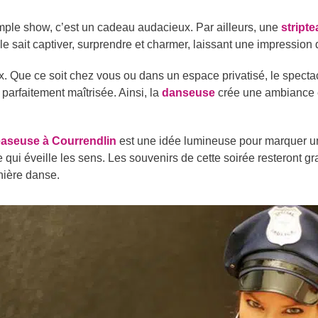
mple show, c’est un cadeau audacieux. Par ailleurs, une
stript
le sait captiver, surprendre et charmer, laissant une impression 
x. Que ce soit chez vous ou dans un espace privatisé, le specta
arfaitement maîtrisée. Ainsi, la
danseuse
crée une ambiance e
easeuse à Courrendlin
est une idée lumineuse pour marquer u
 qui éveille les sens. Les souvenirs de cette soirée resteront 
nière danse.