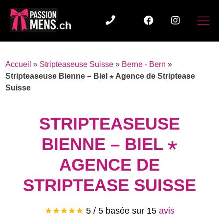
Accueil
»
Stripteaseuse Suisse
»
Berne - Bern
»
Stripteaseuse Bienne – Biel ⋆ Agence de Striptease
Suisse
STRIPTEASEUSE
BIENNE – BIEL ⋆
AGENCE DE
STRIPTEASE SUISSE
★★★★★
5 / 5 basée sur
15
avis