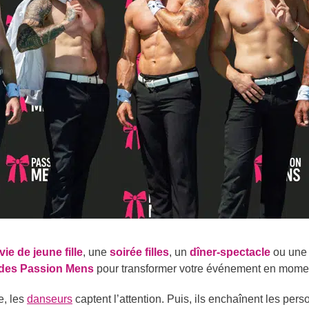
ie de jeune fille
, une
soirée filles
, un
dîner-spectacle
ou une 
des Passion Mens
pour transformer votre événement en momen
e, les
danseurs
captent l’attention. Puis, ils enchaînent les pers