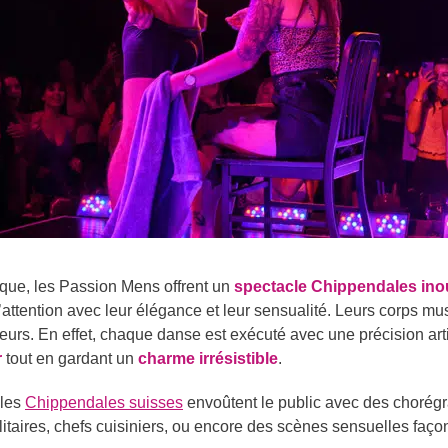
que, les Passion Mens offrent un
spectacle Chippendales ino
attention avec leur élégance et leur sensualité. Leurs corps mus
urs. En effet, chaque danse est exécuté avec une précision artist
r
tout en gardant un
charme irrésistible
.
 les
Chippendales suisses
envoûtent le public avec des chorégr
litaires, chefs cuisiniers, ou encore des scènes sensuelles faç