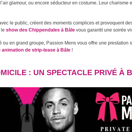
e de l’air glamour, ou encore séducteur en costume. Leur charisme 
 avec le public, créent des moments complices et provoquent des
 le
show des Chippendales à Bâle
vous garantit une soirée vi
té ou en grand groupe, Passion Mens vous offre une prestation
e animation de strip-tease à Bâle
!
MICILE : UN SPECTACLE PRIVÉ À 