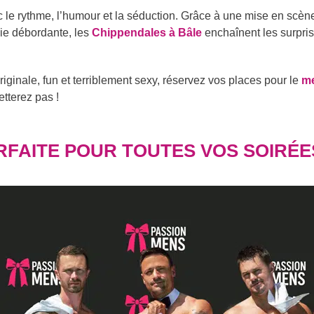
ec le rythme, l’humour et la séduction. Grâce à une mise en sc
ie débordante, les
Chippendales à Bâle
enchaînent les surpri
riginale, fun et terriblement sexy, réservez vos places pour le
me
tterez pas !
RFAITE POUR TOUTES VOS SOIRÉE