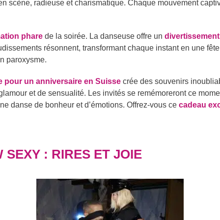
 en scène, radieuse et charismatique. Chaque mouvement captiv
mation phare
de la soirée. La danseuse offre un
divertissement
audissements résonnent, transformant chaque instant en une fêt
 son paroxysme.
e pour un anniversaire en Suisse
crée des souvenirs inoublia
glamour et de sensualité. Les invités se remémoreront ce moment
une danse de bonheur et d’émotions. Offrez-vous ce
cadeau exc
SEXY : RIRES ET JOIE