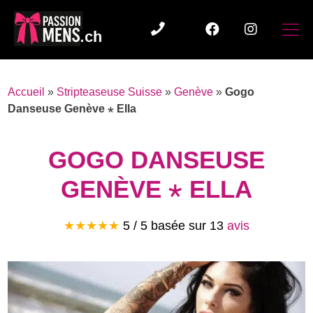
Accueil
»
Stripteaseuse Suisse
»
Genève
»
Gogo
Danseuse Genève ⋆ Ella
GOGO DANSEUSE
GENÈVE ⋆ ELLA
★★★★★
5 / 5 basée sur
13
avis