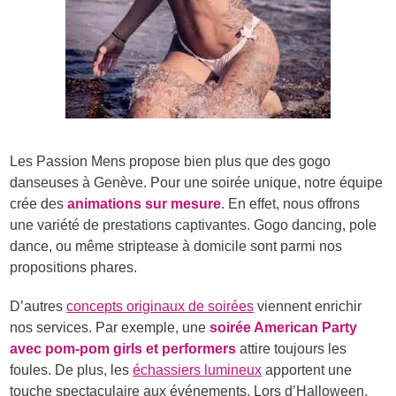
Les Passion Mens propose bien plus que des gogo
danseuses à Genève. Pour une soirée unique, notre équipe
crée des
animations sur mesure
. En effet, nous offrons
une variété de prestations captivantes. Gogo dancing, pole
dance, ou même striptease à domicile sont parmi nos
propositions phares.
D’autres
concepts originaux de soirées
viennent enrichir
nos services. Par exemple, une
soirée American Party
avec pom-pom girls et performers
attire toujours les
foules. De plus, les
échassiers lumineux
apportent une
touche spectaculaire aux événements. Lors d’Halloween,