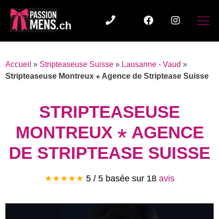
Accueil
»
Stripteaseuse Suisse
»
Lausanne - Vaud
»
Stripteaseuse Montreux ⋆ Agence de Striptease Suisse
STRIPTEASEUSE
MONTREUX ⋆ AGENCE
DE STRIPTEASE SUISSE
★★★★★
5 / 5 basée sur
18
avis