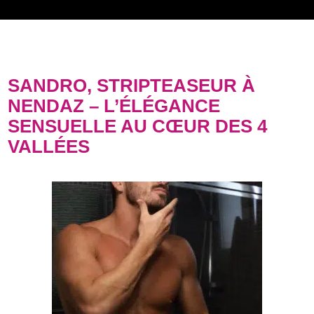
SANDRO, STRIPTEASEUR À
NENDAZ – L’ÉLÉGANCE
SENSUELLE AU CŒUR DES 4
VALLÉES