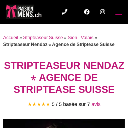
Accueil
»
Stripteaseur Suisse
»
Sion - Valais
»
Stripteaseur Nendaz ⋆ Agence de Striptease Suisse
STRIPTEASEUR NENDAZ
⋆ AGENCE DE
STRIPTEASE SUISSE
★★★★★
5 / 5 basée sur
7
avis