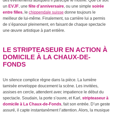
des événements auxquels il participe le motive. Que ce soit
un
EVJF
, une
fête d’anniversaire
, ou une simple
soirée
entre filles
, le
chippendale suisse
donne toujours le
meilleur de lui-même. Finalement, sa carrière lui a permis
de s’épanouir pleinement, en faisant de chaque spectacle
une œuvre artistique à part entière.
LE STRIPTEASEUR EN ACTION À
DOMICILE À LA CHAUX-DE-
FONDS
Un silence complice règne dans la pièce. La lumière
tamisée enveloppe doucement la scène. Les invitées,
assises en cercle, attendent avec impatience le début du
spectacle. Soudain, la porte s’ouvre, et Karl,
stripteaseur à
domicile à La Chaux-de-Fonds
, fait son entrée. D’un geste
assuré, il capte instantanément l’attention. Alors, la musique