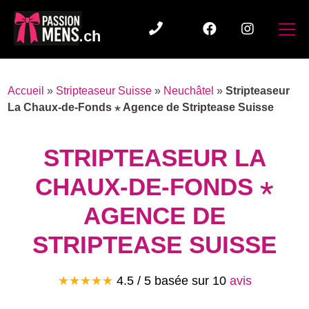
Accueil
»
Stripteaseur Suisse
»
Neuchâtel
»
Stripteaseur
La Chaux-de-Fonds ⋆ Agence de Striptease Suisse
STRIPTEASEUR LA
CHAUX-DE-FONDS ⋆
AGENCE DE
STRIPTEASE SUISSE
★★★★★
4.5 / 5 basée sur
10
avis