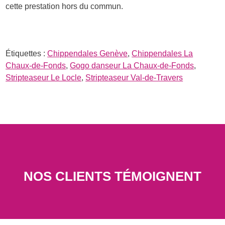
cette prestation hors du commun.
Étiquettes :
Chippendales Genève
,
Chippendales La
Chaux-de-Fonds
,
Gogo danseur La Chaux-de-Fonds
,
Stripteaseur Le Locle
,
Stripteaseur Val-de-Travers
NOS CLIENTS TÉMOIGNENT