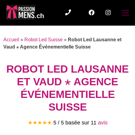
Accueil
»
Robot Led Suisse
»
Robot Led Lausanne et
Vaud ⋆ Agence Événementielle Suisse
ROBOT LED LAUSANNE
ET VAUD ⋆ AGENCE
ÉVÉNEMENTIELLE
SUISSE
★★★★★
5 / 5 basée sur
11
avis