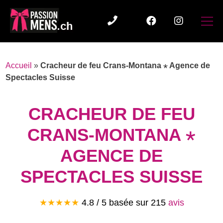
Accueil
»
Cracheur de feu Crans-Montana ⋆ Agence de
Spectacles Suisse
CRACHEUR DE FEU
CRANS-MONTANA ⋆
AGENCE DE
SPECTACLES SUISSE
★★★★★
4.8
/ 5 basée sur
215
avis